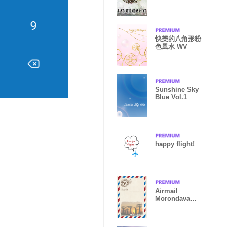
White-
(50coins)
快樂的八角形粉
色風水 WV
Sunshine Sky
Blue Vol.1
happy flight!
Airmail
Morondava
Madagascar
baobab Ver.