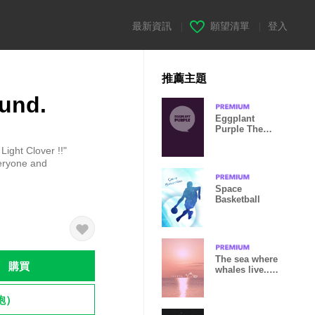
最新資訊
|
願望清單
|
登入
推薦主題
und.
Eggplant
Purple Theme
Ver.2
Light Clover !!"
veryone and
Space
Basketball
The sea where
購買
whales live... -
pink-
飽）