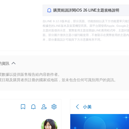
購買前請詳閱iOS 26 LINE主題規格說明
自LINE 9.12.0版本起，部分頁面、功能按鈕以及下方功能選單
根據您的LINE版本及裝置機型而異。因平台開發商Apple, Goog
主題封面僅供示意，實際套用主題並開啟LINE應用程式時，主題封面
面。部分圖片僅供主題小舖刊載使用，不會顯示在實際套用的主題內。
本，部分畫面設計可能與下方示意圖有所不同。
的資訊
買數據以提供販售報告給內容創作者。
買日期及購買者所註冊的國家或地區，並未包含任何可識別用戶的資訊。