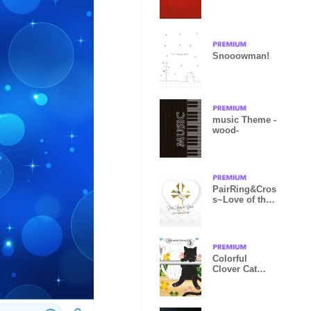
Snooowman!
music Theme -
wood-
PairRing&Cros
s~Love of the
eternity~No.2
Colorful
Clover Cat
Vol.2