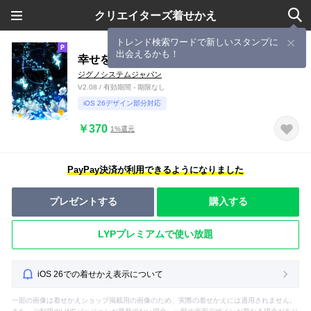
クリエイターズ着せかえ
トレンド検索ワードで新しいスタンプに
出会えるかも！
幸せを運ぶ♪妖精と蓮の着せかえ
ジグノシステムジャパン
V2.08 / 有効期間 - 期限なし
iOS 26デザイン部分対応
￥370
1%還元
PayPay決済が利用できるようになりました
プレゼントする
購入する
LYPプレミアムで使い放題
iOS 26での着せかえ表示について
一部の画像は着せかえショップ掲載用の画像のため、実際の着せかえには適用されません。