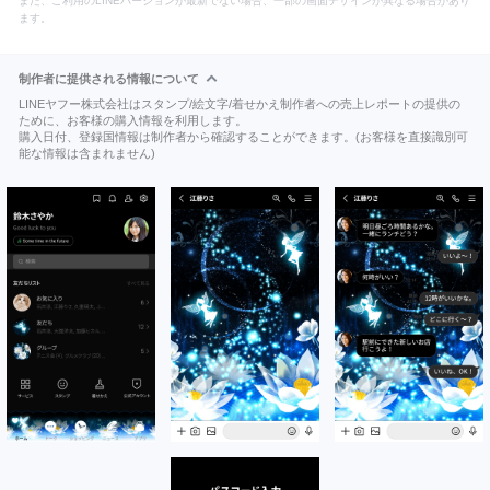
また、ご利用のLINEバージョンが最新でない場合、一部の画面デザインが異なる場合があり
ます。
制作者に提供される情報について
LINEヤフー株式会社はスタンプ/絵文字/着せかえ制作者への売上レポートの提供の
ために、お客様の購入情報を利用します。
購入日付、登録国情報は制作者から確認することができます。(お客様を直接識別可
能な情報は含まれません)