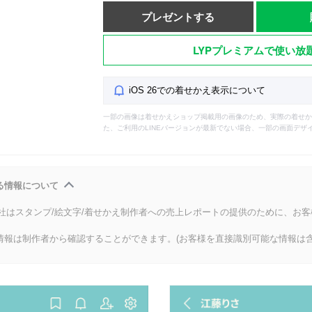
プレゼントする
LYPプレミアムで使い放
iOS 26での着せかえ表示について
一部の画像は着せかえショップ掲載用の画像のため、実際の着せか
た、ご利用のLINEバージョンが最新でない場合、一部の画面デザ
る情報について
会社はスタンプ/絵文字/着せかえ制作者への売上レポートの提供のために、お
情報は制作者から確認することができます。(お客様を直接識別可能な情報は含