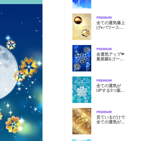
色飛行機雲
全ての運気爆上
げ♥パワースト
ーン
全運気アップ❤︎
曼荼羅&ゴール
ドルチル
全ての運気が
UPする5つ葉ク
ローバー（海）
見ているだけで
全ての運気が上
がる・水瓶座