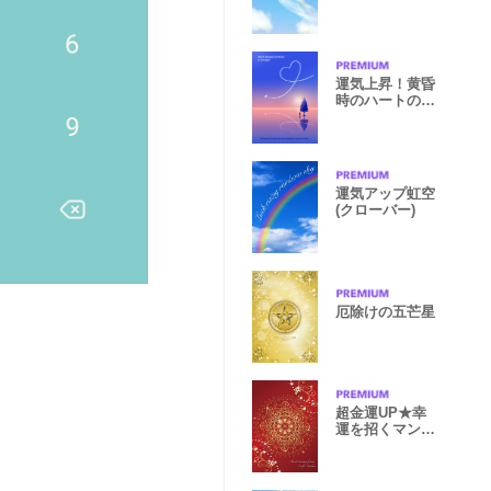
運気上昇！黄昏
時のハートの飛
行機雲
運気アップ虹空
(クローバー)
厄除けの五芒星
超金運UP★幸
運を招くマンダ
ラ