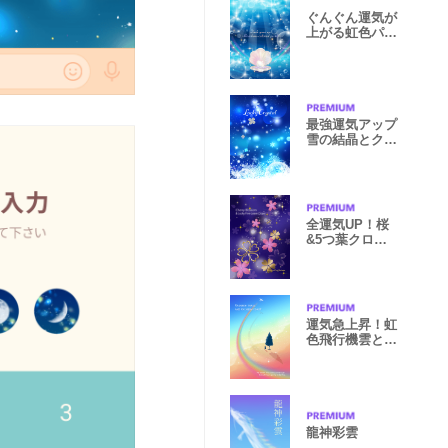
ぐんぐん運気が
上がる虹色パー
ル 深海と光
最強運気アップ
雪の結晶とクロ
ーバー
全運気UP！桜
&5つ葉クロー
バー
運気急上昇！虹
色飛行機雲と虹
色海岸
龍神彩雲