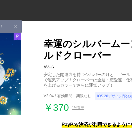
！
幸運のシルバームー
ルドクローバー
がんも
安定した開運力を持つシルバーの月と、ゴール
で運気アップ！クローバーは金運・恋愛運・仕
を上げるカラーでさらに運気アップ！
V2.04 / 有効期間 - 期限なし
iOS 26デザイン部分
￥370
1%還元
PayPay決済が利用できるよう