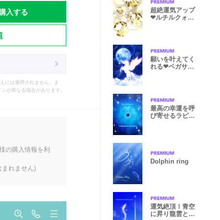
購入する
超絶運気アップ
❤ルチルクォー
ツin光の海
題
願いを叶えてく
れる❤ペガサス
❤
えには適用されません。ま
インが異なる場合があります。
最高の幸運を呼
び寄せるラピス
ラズリ
客様の購入情報を利
Dolphin ring
まれません)
運気絶頂！青空
に昇り龍雲と虹