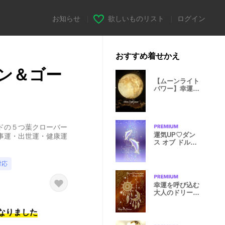
お知らせ
|
欲しいものリスト
|
ログイン
おすすめ着せかえ
ン＆ゴー
【ムーンライト
パワー】幸運を
引き寄せる
ドの５つ葉クローバー
運気UP♡ダン
事運・出世運・健康運
ス オブ ドルフ
ィン＊第37章
対応
幸運を呼び込む
大人のドリーム
キャッチャー
になりました