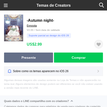
Temas de Creators
-Autumn night-
Ennosita
V2.00 / Sem data de validade
Suporte parcial ao design do iOS 26
US$2.99
Presente
Comprar
Sobre como os temas aparecem no iOS 26
Algumas dessas imagens são usadas somente na Loja de Temas e não aparecerão no
tema real. Alguns elementos de design podem ser diferentes se você não estiver usando
a versão mais recente do LINE.
Quais dados o LINE compartilha com os criadores?
Coletamos dados de compras para relatórios de venda para criadores de conteúdo.