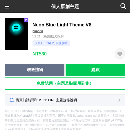
個人原創主題
Neon Blue Light Theme V8
puparin
V1.23 / 無使用效期限制
支援iOS 26部分設計規格
NT$30
贈送禮物
購買
免費試用（主題及貼圖用到飽）
購買前請詳閱iOS 26 LINE主題規格說明
自LINE 9.12.0版本起，部分頁面、功能按鈕以及下方功能選單只能呈現系統預設的圖示，可
能會根據您的LINE版本及裝置機型而異。因平台開發商Apple, Google之政策規格，主題小舖
所刊載之主題封面僅供示意，實際套用主題並開啟LINE應用程式時，主題封面將顯示LINE預
設的綠色畫面。部分圖片僅供主題小舖刊載使用，不會顯示在實際套用的主題內。若您使用的
LINE非最新版本，部分畫面設計可能與下方示意圖有所不同。