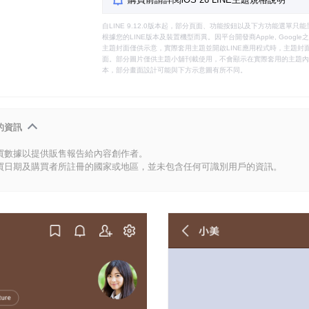
自LINE 9.12.0版本起，部分頁面、功能按鈕以及下方功能選單
根據您的LINE版本及裝置機型而異。因平台開發商Apple, Goog
主題封面僅供示意，實際套用主題並開啟LINE應用程式時，主題封面
面。部分圖片僅供主題小舖刊載使用，不會顯示在實際套用的主題內。
本，部分畫面設計可能與下方示意圖有所不同。
的資訊
買數據以提供販售報告給內容創作者。
買日期及購買者所註冊的國家或地區，並未包含任何可識別用戶的資訊。