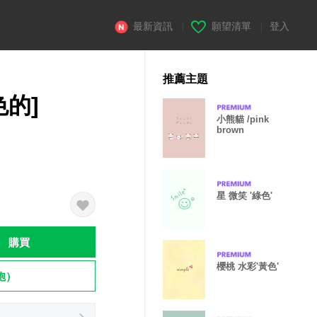
最新資訊
|
願望清單
|
登入
推薦主題
色的]
小熊貓 /pink
brown
星 微笑 '綠色'
購買
櫻桃 水彩'黃色'
飽）