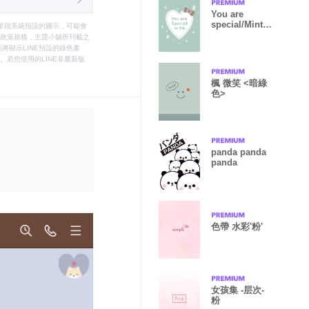
You are
special/Mint
只能呈現系統預設的圖示，可能會
Green.
le之政策規格，主題小舖所刊載之
將顯示LINE預設的綠色畫
若您使用的LINE非最新版
楓 微笑 <暗綠
色>
panda panda
panda
色帶 水彩'粉'
女孩集 -层次-
粉