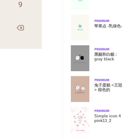
苹果点 -乳绿色-
黑貓和白貓 :
gray black
兔子蛋糕 <王冠
> 棕色的
Simple icon 4
pink13_2