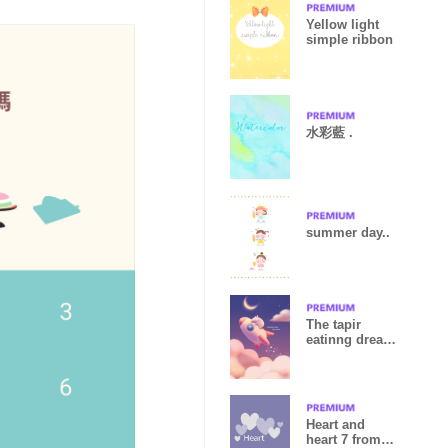
Yellow light
simple ribbon
水彩藍 .
summer day..
The tapir
eatinng dream
"Star rocket"
Heart and
heart 7 from