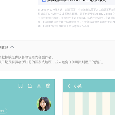
自LINE 9.12.0版本起，部分頁面、功能按鈕以及下方功能選單
根據您的LINE版本及裝置機型而異。因平台開發商Apple, Goog
主題封面僅供示意，實際套用主題並開啟LINE應用程式時，主題封面
面。部分圖片僅供主題小舖刊載使用，不會顯示在實際套用的主題內。
本，部分畫面設計可能與下方示意圖有所不同。
的資訊
買數據以提供販售報告給內容創作者。
買日期及購買者所註冊的國家或地區，並未包含任何可識別用戶的資訊。