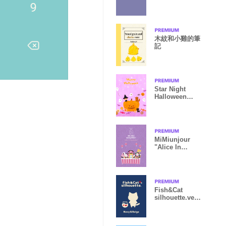
japan
木紋和小雞的筆
記
Star Night
Halloween
theme
MiMiunjour
"Alice In
Wonderland"
Fish&Cat
silhouette.ver1
.2