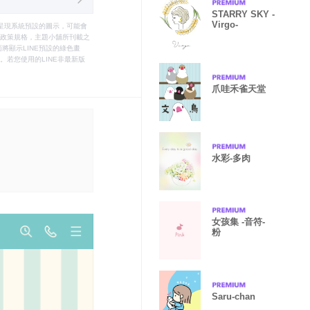
STARRY SKY -
Virgo-
只能呈現系統預設的圖示，可能會
le之政策規格，主題小舖所刊載之
將顯示LINE預設的綠色畫
若您使用的LINE非最新版
爪哇禾雀天堂
水彩-多肉
女孩集 -音符-
粉
Saru-chan