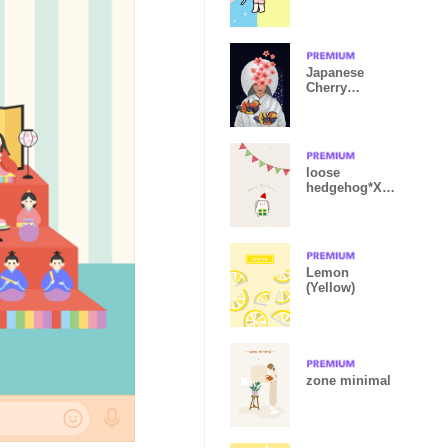
Japanese
Cherry
Blossoms and
a Woman
loose
hedgehog*Xm
as
Lemon
(Yellow)
zone minimal