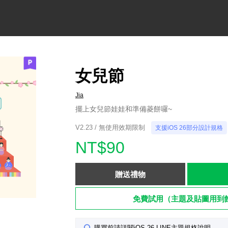
女兒節
Jia
擺上女兒節娃娃和準備菱餅囉~
V2.23 / 無使用效期限制
支援iOS 26部分設計規格
NT$90
贈送禮物
免費試用（主題及貼圖用到
購買前請詳閱iOS 26 LINE主題規格說明