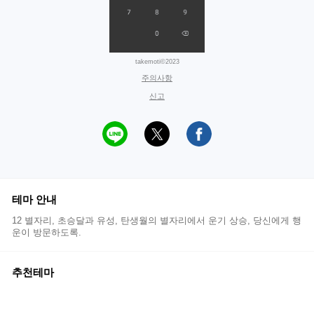
takemoti©2023
주의사항
신고
테마 안내
12 별자리, 초승달과 유성, 탄생월의 별자리에서 운기 상승, 당신에게 행
운이 방문하도록.
추천테마