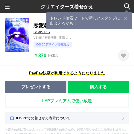
クリエイターズ着せかえ
トレンド検索ワードで新しいスタンプに
出会えるかも！
恋愛運 ♥Heart Moon Wave Dolphin
Studio IRIS
V1.88 / 有効期間 - 期限なし
iOS 26デザイン部分対応
￥370
1%還元
PayPay決済が利用できるようになりました
プレゼントする
購入する
LYPプレミアムで使い放題
iOS 26での着せかえ表示について
一部の画像は着せかえショップ掲載用の画像のため、実際の着せかえには適用されません。