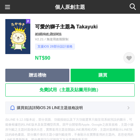
個人原創主題
可愛的獅子主題為 Takayuki
analogue designs
V2.21 / 無使用效期限制
支援iOS 26部分設計規格
NT$90
贈送禮物
購買
免費試用（主題及貼圖用到飽）
購買前請詳閱iOS 26 LINE主題規格說明
自LINE 9.12.0版本起，部分頁面、功能按鈕以及下方功能選單只能呈現系統預設的圖示，可
能會根據您的LINE版本及裝置機型而異。因平台開發商Apple, Google之政策規格，主題小舖
所刊載之主題封面僅供示意，實際套用主題並開啟LINE應用程式時，主題封面將顯示LINE預
設的綠色畫面。部分圖片僅供主題小舖刊載使用，不會顯示在實際套用的主題內。若您使用的
LINE非最新版本，部分畫面設計可能與下方示意圖有所不同。