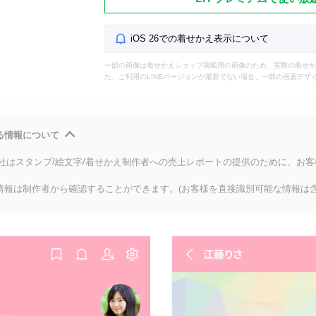
iOS 26での着せかえ表示について
一部の画像は着せかえショップ掲載用の画像のため、実際の着せか
た、ご利用のLINEバージョンが最新でない場合、一部の画面デザ
る情報について
会社はスタンプ/絵文字/着せかえ制作者への売上レポートの提供のために、お
情報は制作者から確認することができます。(お客様を直接識別可能な情報は含