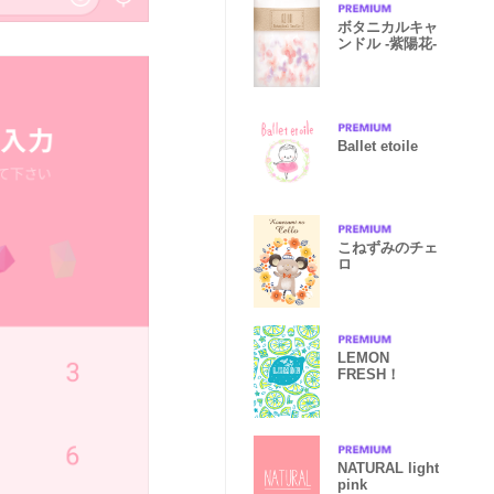
ボタニカルキャ
ンドル -紫陽花-
Ballet etoile
こねずみのチェ
ロ
LEMON
FRESH！
NATURAL light
pink