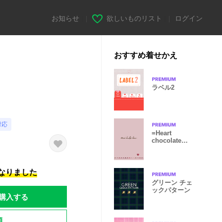
お知らせ
|
欲しいものリスト
|
ログイン
おすすめ着せかえ
ラベル2
対応
=Heart
chocolate
theme=
になりました
グリーン チェ
ックパターン
購入する
題