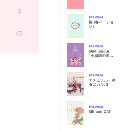
椿 (春バージョ
ン)
MiMiunjour
"不思議の国の
アリス"
ナチュラル・ボ
タニカル♪3
ME and CAT