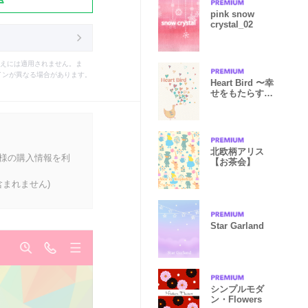
pink snow
crystal_02
えには適用されません。ま
インが異なる場合があります。
Heart Bird 〜幸
せをもたらすハ
ート鳥
北欧柄アリス
客様の購入情報を利
【お茶会】
まれません)
Star Garland
シンプルモダ
ン・Flowers