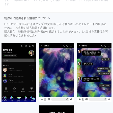
また、ご利用のLINEバージョンが最新でない場合、一部の画面デザインが異なる場合があり
ます。
制作者に提供される情報について
LINEヤフー株式会社はスタンプ/絵文字/着せかえ制作者への売上レポートの提供の
ために、お客様の購入情報を利用します。
購入日付、登録国情報は制作者から確認することができます。(お客様を直接識別可
能な情報は含まれません)