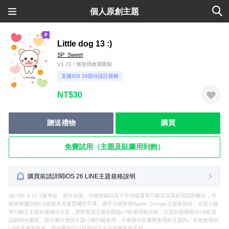
個人原創主題
Little dog 13 :)
SP_Sweet
V1.71 / 無使用效期限制
支援iOS 26部分設計規格
NT$30
贈送禮物
購買
免費試用（主題及貼圖用到飽）
購買前請詳閱iOS 26 LINE主題規格說明
自LINE 9.12.0版本起，部分頁面、功能按鈕以及下方功能選單只能呈現系統預設的圖示，可
能會根據您的LINE版本及裝置機型而異。因平台開發商Apple, Google之政策規格，主題小舖
所刊載之主題封面僅供示意，實際套用主題並開啟LINE應用程式時，主題封面將顯示LINE預
設的綠色畫面。部分圖片僅供主題小舖刊載使用，不會顯示在實際套用的主題內。若您使用的
LINE非最新版本，部分畫面設計可能與下方示意圖有所不同。