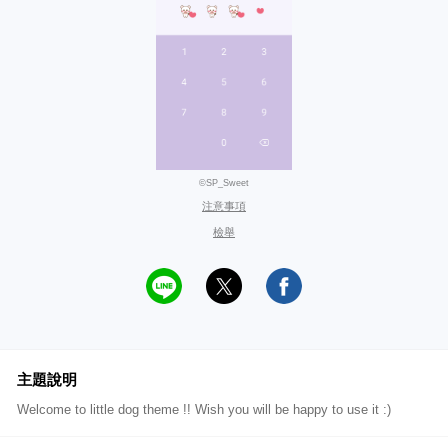
©SP_Sweet
注意事項
檢舉
主題說明
Welcome to little dog theme !! Wish you will be happy to use it :)