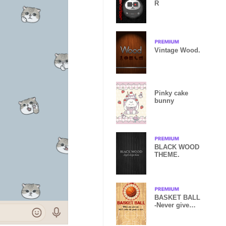
R
Vintage Wood.
Pinky cake
bunny
BLACK WOOD
THEME.
BASKET BALL
-Never give
up- ver.2