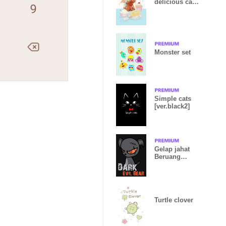
delicious cake
for you
Monster set
Simple cats
[ver.black2]
Gelap jahat
Beruang
Oranye
Turtle clover