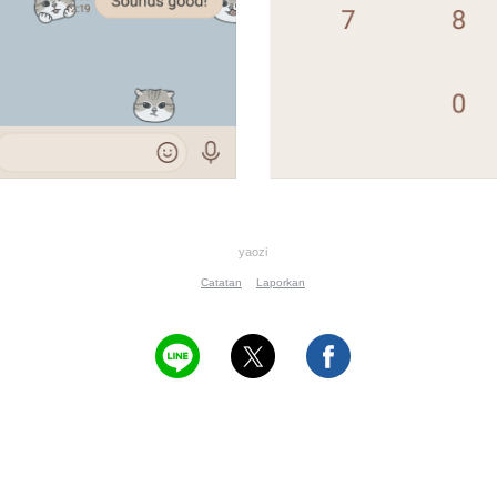
yaozi
Catatan
Laporkan