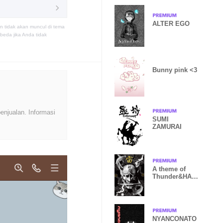
ALTER EGO
n tidak akan muncul di tema
eda jika Anda tidak
Bunny pink <3
enjualan. Informasi
SUMI
ZAMURAI
A theme of
Thunder&HAN
NYA
NYANCONATO