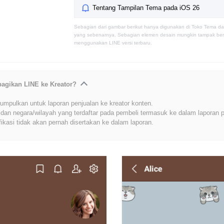
Tentang Tampilan Tema pada iOS 26
Sebagian dari gambar berikut hanya digunakan di Toko Tema da
yang sebenarnya. Sebagian elemen desain mungkin tampak berb
menggunakan LINE versi terbaru.
bagikan LINE ke Kreator?
umpulkan untuk laporan penjualan ke kreator konten.
dan negara/wilayah yang terdaftar pada pembeli termasuk ke dalam laporan p
fikasi tidak akan pernah disertakan ke dalam laporan.