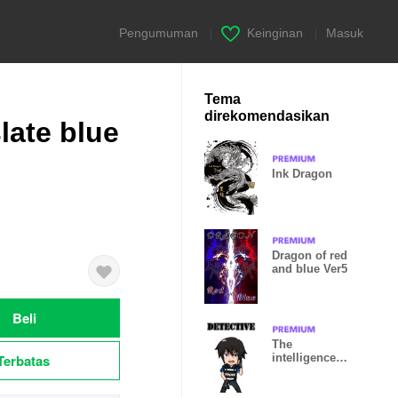
Pengumuman
|
Keinginan
|
Masuk
Tema
direkomendasikan
late blue
Ink Dragon
Dragon of red
and blue Ver5
Beli
The
Terbatas
intelligence
police
detective