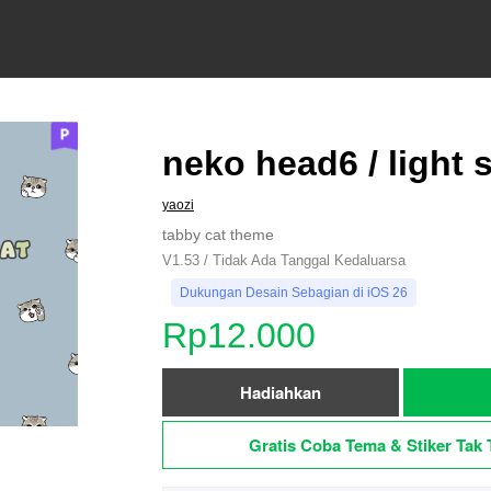
neko head6 / light s
yaozi
tabby cat theme
V1.53 / Tidak Ada Tanggal Kedaluarsa
Dukungan Desain Sebagian di iOS 26
Rp12.000
Hadiahkan
Gratis Coba Tema & Stiker Tak 