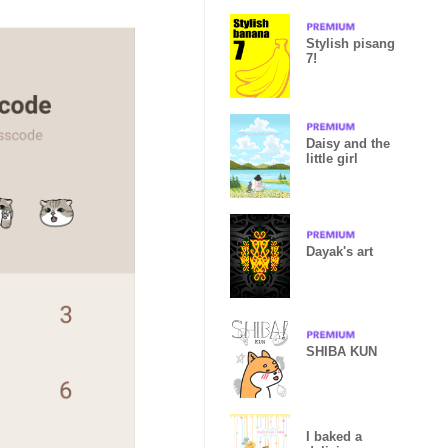
Stylish pisang
7!
Daisy and the
little girl
Dayak's art
SHIBA KUN
I baked a