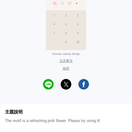
keisuke sakata design
注意事項
檢舉
主題說明
The motif is a refreshing pink flower. Please try using it!