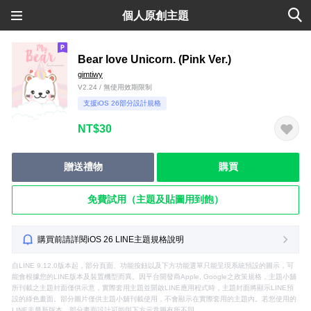
個人原創主題
Bear love Unicorn. (Pink Ver.)
gimtiwy
V2.24 / 無使用效期限制
支援iOS 26部分設計規格
NT$30
贈送禮物
購買
免費試用（主題及貼圖用到飽）
購買前請詳閱iOS 26 LINE主題規格說明
自LINE 9.12.0版本起，部分頁面、功能按鈕以及下方功能選單只能呈現系統預設的圖示，可
能會根據您的LINE版本及裝置機型而異。因平台開發商Apple, Google之政策規格，主題小舖
所刊載之主題封面僅供示意，實際套用主題並開啟LINE應用程式時，主題封面將顯示LINE預
設的綠色畫面。部分圖片僅供主題小舖刊載使用，不會顯示在實際套用的主題內。若您使用的
LINE非最新版本，部分畫面設計可能與下方示意圖有所不同。