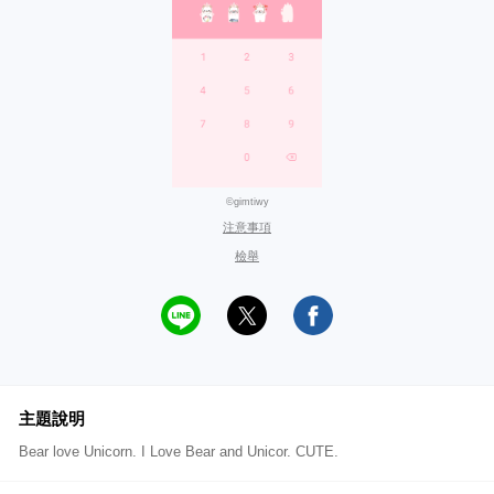
©gimtiwy
注意事項
檢舉
主題說明
Bear love Unicorn. I Love Bear and Unicor. CUTE.