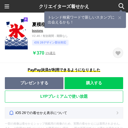
クリエイターズ着せかえ
トレンド検索ワードで新しいスタンプに
出会えるかも！
夏模様
bostons
V2.46 / 有効期間 - 期限なし
iOS 26デザイン部分対応
￥370
1%還元
PayPay決済が利用できるようになりました
プレゼントする
購入する
LYPプレミアムで使い放題
iOS 26での着せかえ表示について
一部の画像は着せかえショップ掲載用の画像のため、実際の着せかえには適用されません。