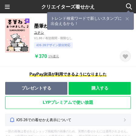
クリエイターズ着せかえ
トレンド検索ワードで新しいスタンプに
出会えるかも！
墨筆ねこ 集めました。２
ユナシ
V1.86 / 有効期間 - 期限なし
iOS 26デザイン部分対応
￥370
1%還元
PayPay決済が利用できるようになりました
プレゼントする
購入する
LYPプレミアムで使い放題
iOS 26での着せかえ表示について
一部の画像は着せかえショップ掲載用の画像のため、実際の着せかえには適用されません。