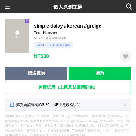
個人原創主題
simple daisy #korean #greige
Team Kimagure
V1.71 / 無使用效期限制
支援iOS 26部分設計規格
NT$30
贈送禮物
購買
免費試用（主題及貼圖用到飽）
購買前請詳閱iOS 26 LINE主題規格說明
自LINE 9.12.0版本起，部分頁面、功能按鈕以及下方功能選單只能呈現系統預設的圖示，可
能會根據您的LINE版本及裝置機型而異。因平台開發商Apple, Google之政策規格，主題小舖
所刊載之主題封面僅供示意，實際套用主題並開啟LINE應用程式時，主題封面將顯示LINE預
設的綠色畫面。部分圖片僅供主題小舖刊載使用，不會顯示在實際套用的主題內。若您使用的
LINE非最新版本，部分畫面設計可能與下方示意圖有所不同。