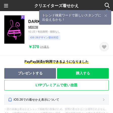
クリエイターズ着せかえ
トレンド検索ワードで新しいスタンプに
出会えるかも！
DARK RABBIT.PINK 3
MEKYM
V2.22 / 有効期間 - 期限なし
iOS 26デザイン部分対応
￥370
1%還元
PayPay決済が利用できるようになりました
プレゼントする
購入する
LYPプレミアムで使い放題
iOS 26での着せかえ表示について
一部の画像は着せかえショップ掲載用の画像のため、実際の着せかえには適用されません。