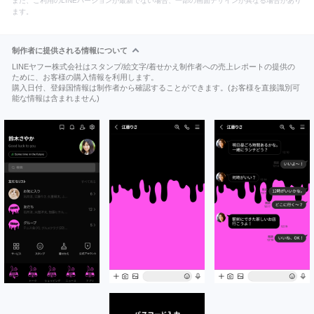
また、ご利用のLINEバージョンが最新でない場合、一部の画面デザインが異なる場合があり
ます。
制作者に提供される情報について
LINEヤフー株式会社はスタンプ/絵文字/着せかえ制作者への売上レポートの提供の
ために、お客様の購入情報を利用します。
購入日付、登録国情報は制作者から確認することができます。(お客様を直接識別可
能な情報は含まれません)