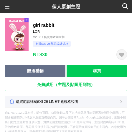
個人原創主題
girl rabbit
LOR
V2.38 / 無使用效期限制
支援iOS 26部分設計規格
NT$30
贈送禮物
購買
免費試用（主題及貼圖用到飽）
購買前請詳閱iOS 26 LINE主題規格說明
自LINE 9.12.0版本起，部分頁面、功能按鈕以及下方功能選單只能呈現系統預設的圖示，可
能會根據您的LINE版本及裝置機型而異。因平台開發商Apple, Google之政策規格，主題小舖
所刊載之主題封面僅供示意，實際套用主題並開啟LINE應用程式時，主題封面將顯示LINE預
設的綠色畫面。部分圖片僅供主題小舖刊載使用，不會顯示在實際套用的主題內。若您使用的
LINE非最新版本，部分畫面設計可能與下方示意圖有所不同。