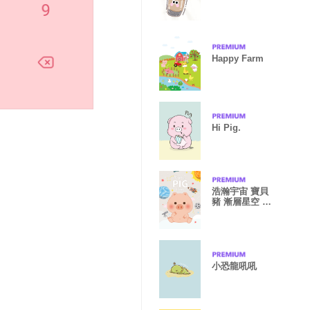
Happy Farm
Hi Pig.
浩瀚宇宙 寶貝
豬 漸層星空 米
色
小恐龍吼吼