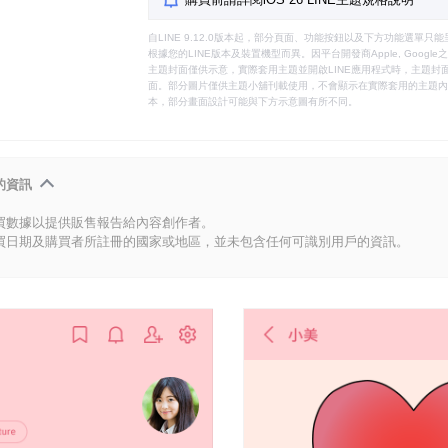
自LINE 9.12.0版本起，部分頁面、功能按鈕以及下方功能選單
根據您的LINE版本及裝置機型而異。因平台開發商Apple, Goog
主題封面僅供示意，實際套用主題並開啟LINE應用程式時，主題封面
面。部分圖片僅供主題小舖刊載使用，不會顯示在實際套用的主題內。
本，部分畫面設計可能與下方示意圖有所不同。
的資訊
買數據以提供販售報告給內容創作者。
買日期及購買者所註冊的國家或地區，並未包含任何可識別用戶的資訊。