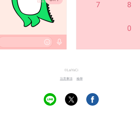
©LaiYaCi
注意事項
檢舉