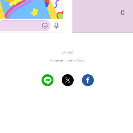
soqstuff
หมายเหตุ
รายงานปัญหา