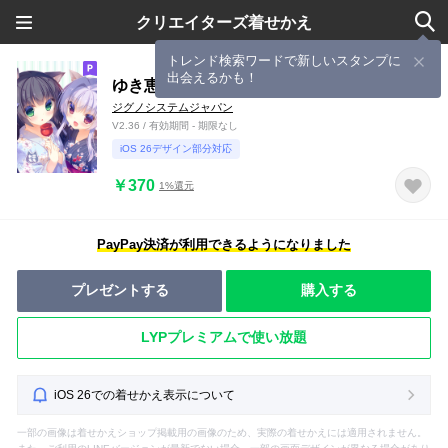
クリエイターズ着せかえ
トレンド検索ワードで新しいスタンプに
出会えるかも！
ゆき恵「ねこみみ」
ジグノシステムジャパン
V2.36 / 有効期間 - 期限なし
iOS 26デザイン部分対応
￥370
1%還元
PayPay決済が利用できるようになりました
プレゼントする
購入する
LYPプレミアムで使い放題
iOS 26での着せかえ表示について
一部の画像は着せかえショップ掲載用の画像のため、実際の着せかえには適用されません。