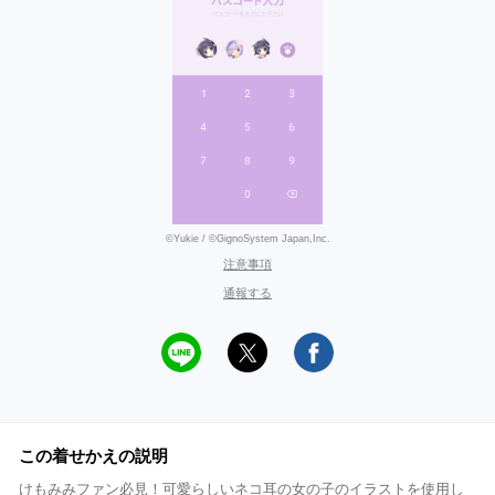
©Yukie / ©GignoSystem Japan,Inc.
注意事項
通報する
この着せかえの説明
けもみみファン必見！可愛らしいネコ耳の女の子のイラストを使用し