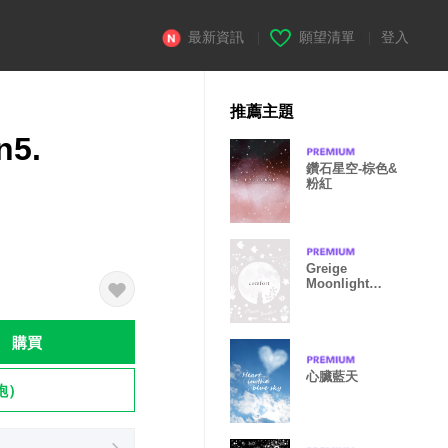
最新資訊
|
願望清單
|
登入
推薦主題
n5.
鑽石星空-棕色&
粉紅
Greige
Moonlight
02_2
購買
心臟藍天
飽）