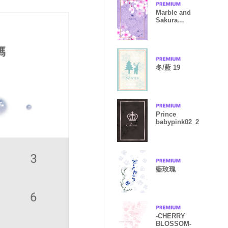
Marble and
Sakura
Purple22_2
冬/藍 19
Prince
babypink02_2
藍玫瑰
-CHERRY
BLOSSOM-