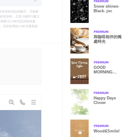
Snow shines-
Black- joc
只能呈現系統預設的圖示，可能會
le之政策規格，主題小舖所刊載之
將顯示LINE預設的綠色畫
若您使用的LINE非最新版
與咖啡相伴的獨
處時光
GOOD
MORNING
COFFEE
Happy Days
Clover
Wood&Smile!