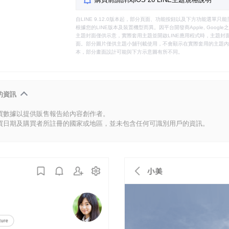
自LINE 9.12.0版本起，部分頁面、功能按鈕以及下方功能選單
根據您的LINE版本及裝置機型而異。因平台開發商Apple, Goog
主題封面僅供示意，實際套用主題並開啟LINE應用程式時，主題封面
面。部分圖片僅供主題小舖刊載使用，不會顯示在實際套用的主題內。
本，部分畫面設計可能與下方示意圖有所不同。
的資訊
買數據以提供販售報告給內容創作者。
買日期及購買者所註冊的國家或地區，並未包含任何可識別用戶的資訊。