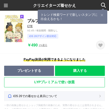
クリエイターズ着せかえ
トレンド検索ワードで新しいスタンプに
出会えるかも！
プルプルの愉快な仲間達
CTE
V2.45 / 有効期間 - 期限なし
iOS 26デザイン部分対応
￥490
1%還元
PayPay決済が利用できるようになりました
プレゼントする
購入する
LYPプレミアムで使い放題
iOS 26での着せかえ表示について
一部の画像は着せかえショップ掲載用の画像のため、実際の着せかえには適用されません。