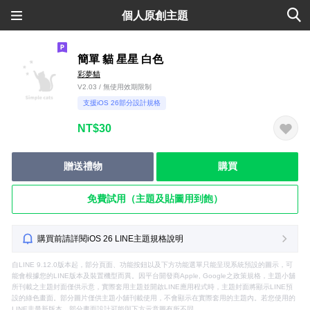
個人原創主題
簡單 貓 星星 白色
彩夢貓
V2.03 / 無使用效期限制
支援iOS 26部分設計規格
NT$30
贈送禮物
購買
免費試用（主題及貼圖用到飽）
購買前請詳閱iOS 26 LINE主題規格說明
自LINE 9.12.0版本起，部分頁面、功能按鈕以及下方功能選單只能呈現系統預設的圖示，可
能會根據您的LINE版本及裝置機型而異。因平台開發商Apple, Google之政策規格，主題小舖
所刊載之主題封面僅供示意，實際套用主題並開啟LINE應用程式時，主題封面將顯示LINE預
設的綠色畫面。部分圖片僅供主題小舖刊載使用，不會顯示在實際套用的主題內。若您使用的
LINE非最新版本，部分畫面設計可能與下方示意圖有所不同。