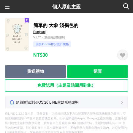
個人原創主題
簡單的 大象 淺褐色的
Punipuni
V1.76 / 無使用效期限制
支援iOS 26部分設計規格
NT$30
贈送禮物
購買
免費試用（主題及貼圖用到飽）
購買前請詳閱iOS 26 LINE主題規格說明
自LINE 9.12.0版本起，部分頁面、功能按鈕以及下方功能選單只能呈現系統預設的圖示，可
能會根據您的LINE版本及裝置機型而異。因平台開發商Apple, Google之政策規格，主題小舖
所刊載之主題封面僅供示意，實際套用主題並開啟LINE應用程式時，主題封面將顯示LINE預
設的綠色畫面。部分圖片僅供主題小舖刊載使用，不會顯示在實際套用的主題內。若您使用的
LINE非最新版本，部分畫面設計可能與下方示意圖有所不同。