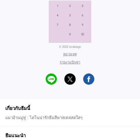
© 2022 kcdesign
หมายเหตุ
รายงานปัญหา
เกี่ยวกับธีมนี้
แมวอ้วนมู่ทู่ : ไดโนน่ารักธีมสีพาสเทลสดใสๆ
ธีมแนะนำ