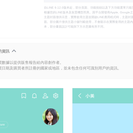
自LINE 9.12.0版本起，部分頁面、功能按鈕以及下方功能選單
根據您的LINE版本及裝置機型而異。因平台開發商Apple, Goog
主題封面僅供示意，實際套用主題並開啟LINE應用程式時，主題封面
面。部分圖片僅供主題小舖刊載使用，不會顯示在實際套用的主題內。
本，部分畫面設計可能與下方示意圖有所不同。
的資訊
買數據以提供販售報告給內容創作者。
買日期及購買者所註冊的國家或地區，並未包含任何可識別用戶的資訊。