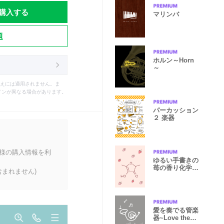
購入する
マリンバ
題
ホルン～Horn
～
えには適用されません。ま
インが異なる場合があります。
パーカッション
２ 楽器
客様の購入情報を利
ゆるい手書きの
苺の香り化学構
まれません)
造式
愛を奏でる管楽
器~Love the