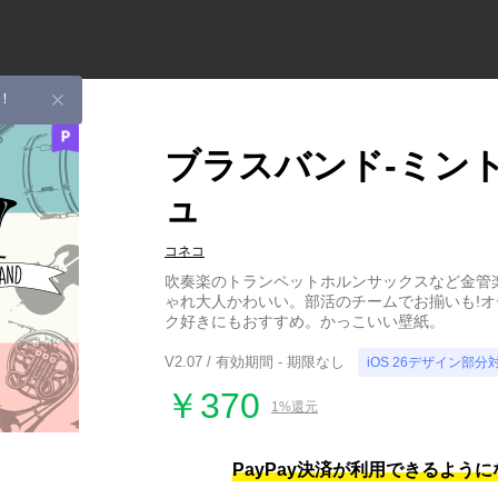
！
ブラスバンド-ミン
ュ
コネコ
吹奏楽のトランペットホルンサックスなど金管
ゃれ大人かわいい。部活のチームでお揃いも!
ク好きにもおすすめ。かっこいい壁紙。
V2.07 / 有効期間 - 期限なし
iOS 26デザイン部分
￥370
1%還元
PayPay決済が利用できるよう