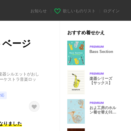
お知らせ
|
欲しいものリスト
|
ログイン
おすすめ着せかえ
トベージ
Bass Section
楽器シルエットがおし
楽器シリーズ
オーケストラ音楽ロッ
【サックス】
対応
およ工房のホル
ン着せ替え01青
+
になりました