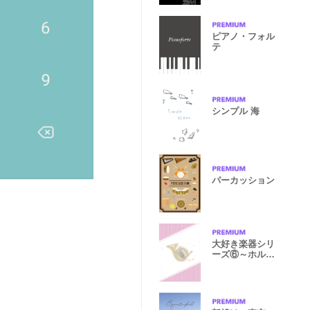
ピアノ・フォル
テ
シンプル 海
パーカッション
大好き楽器シリ
ーズ⑥～ホルン
～