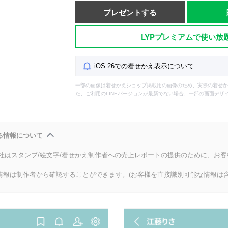
プレゼントする
LYPプレミアムで使い放
iOS 26での着せかえ表示について
一部の画像は着せかえショップ掲載用の画像のため、実際の着せか
た、ご利用のLINEバージョンが最新でない場合、一部の画面デザ
る情報について
会社はスタンプ/絵文字/着せかえ制作者への売上レポートの提供のために、お
情報は制作者から確認することができます。(お客様を直接識別可能な情報は含