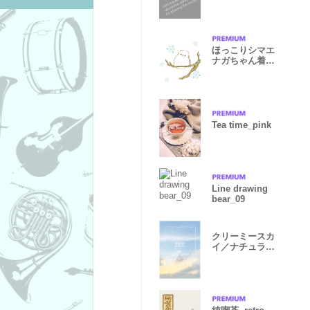
brass band~
ほっこりシマエ
ナガちゃん着せ
替え
Tea time_pink
Line drawing
bear_09
クリーミースカ
イ／ナチュラル
スタイル