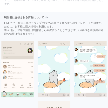
また、ご利用のLINEバージョンが最新でない場合、一部の画面デザインが異なる場合があり
ます。
制作者に提供される情報について
LINEヤフー株式会社はスタンプ/絵文字/着せかえ制作者への売上レポートの提供の
ために、お客様の購入情報を利用します。
購入日付、登録国情報は制作者から確認することができます。(お客様を直接識別可
能な情報は含まれません)