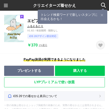
クリエイターズ着せかえ
トレンド検索ワードで新しいスタンプに
出会えるかも！
エビフライとうさぎ
ふるえるとり
V1.82 / 有効期間 - 期限なし
iOS 26デザイン部分対応
￥370
1%還元
PayPay決済が利用できるようになりました
プレゼントする
購入する
LYPプレミアムで使い放題
iOS 26での着せかえ表示について
一部の画像は着せかえショップ掲載用の画像のため、実際の着せかえには適用されません。