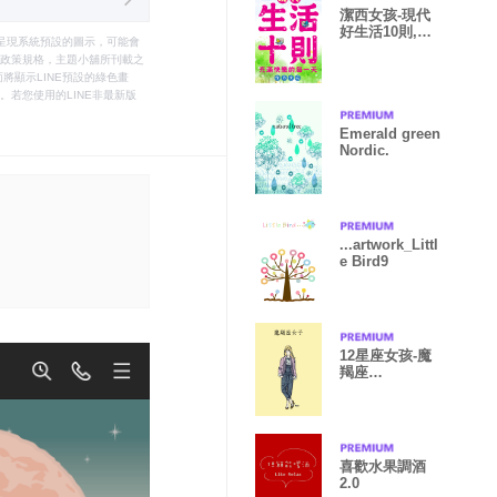
潔西女孩-現代
好生活10則,快
只能呈現系統預設的圖示，可能會
樂每一天!
le之政策規格，主題小舖所刊載之
將顯示LINE預設的綠色畫
若您使用的LINE非最新版
Emerald green
Nordic.
...artwork_Littl
e Bird9
12星座女孩-魔
羯座
Capricornus
喜歡水果調酒
2.0