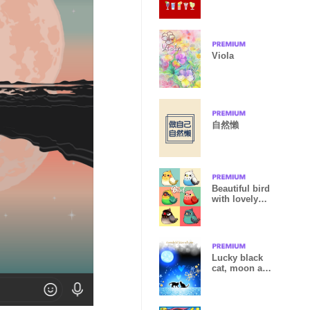
Viola
自然懶
Beautiful bird
with lovely
tree
Lucky black
cat, moon and
sea.