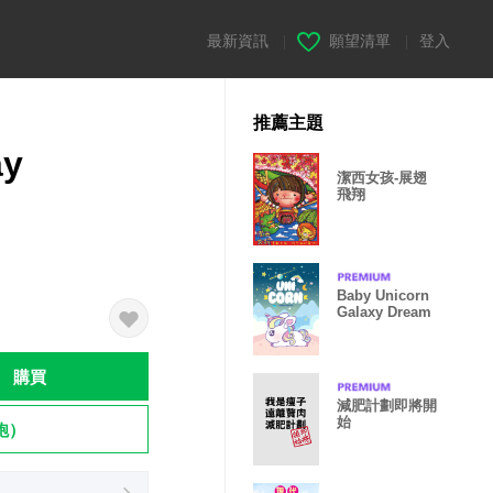
最新資訊
|
願望清單
|
登入
推薦主題
ay
潔西女孩-展翅
飛翔
Baby Unicorn
Galaxy Dream
購買
減肥計劃即將開
始
飽）