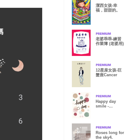
潔西女孩-幸
福，甜甜的。
老婆乖乖-練習
作業簿 (老婆用)
12星座女孩-巨
蟹座Cancer
Happy day
smile -
watercolor
Polka dot2-
Roses long for
the sky4.