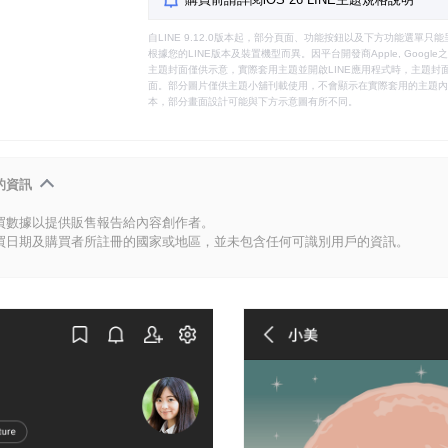
自LINE 9.12.0版本起，部分頁面、功能按鈕以及下方功能選單
根據您的LINE版本及裝置機型而異。因平台開發商Apple, Goog
主題封面僅供示意，實際套用主題並開啟LINE應用程式時，主題封面
面。部分圖片僅供主題小舖刊載使用，不會顯示在實際套用的主題內。
本，部分畫面設計可能與下方示意圖有所不同。
的資訊
買數據以提供販售報告給內容創作者。
買日期及購買者所註冊的國家或地區，並未包含任何可識別用戶的資訊。