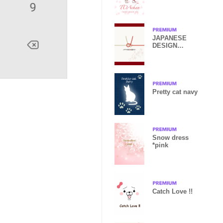
JAPANESE
DESIGN
STYLE
Pretty cat navy
Snow dress
*pink
Catch Love !!