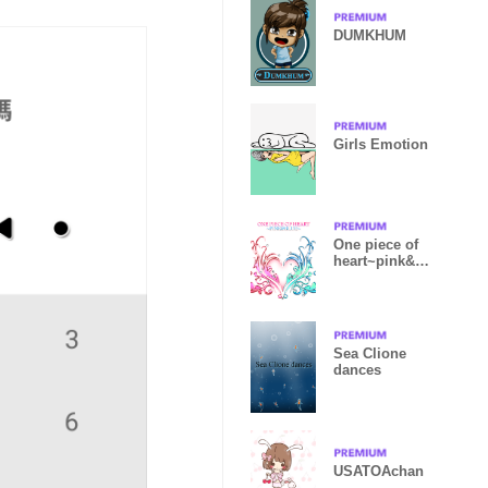
DUMKHUM
Girls Emotion
One piece of
heart~pink&Bl
ue~
Sea Clione
dances
USATOAchan