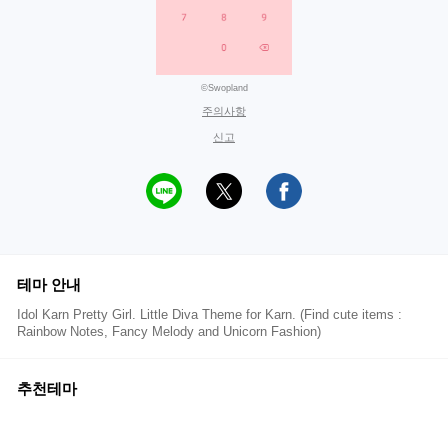
©Swopland
주의사항
신고
테마 안내
Idol Karn Pretty Girl. Little Diva Theme for Karn. (Find cute items :
Rainbow Notes, Fancy Melody and Unicorn Fashion)
추천테마