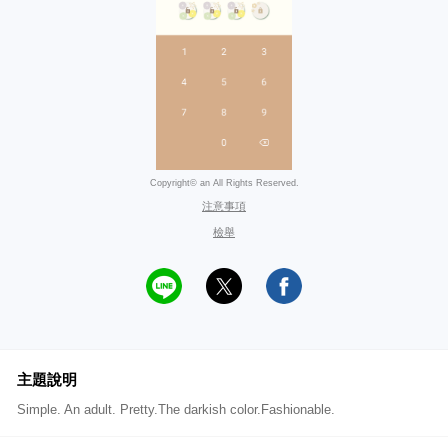
Copyright© an All Rights Reserved.
注意事項
檢舉
主題說明
Simple. An adult. Pretty.The darkish color.Fashionable.