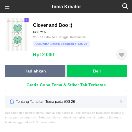
Tema Kreator
Clover and Boo :)
sstrnwng
V1.27 / Tidak Ada Tanggal Kedaluarsa
Dukungan Desain Sebagian di iOS 26
Rp12.000
Hadiahkan
Beli
Gratis Coba Tema & Stiker Tak Terbatas
Tentang Tampilan Tema pada iOS 26
Sebagian dari gambar berikut hanya digunakan di Toko Tema dan tidak akan muncul di
tema yang sebenarnya. Sebagian elemen desain mungkin tampak berbeda jika Anda
tidak menggunakan LINE versi terbaru.