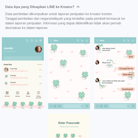
Data Apa yang Dibagikan LINE ke Kreator?
Data pembelian dikumpulkan untuk laporan penjualan ke kreator konten.
Tanggal pembelian dan negara/wilayah yang terdaftar pada pembeli termasuk ke
dalam laporan penjualan. Informasi yang dapat diidentifikasi tidak akan pernah
disertakan ke dalam laporan.