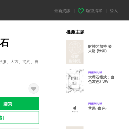
最新資訊
|
願望清單
|
登入
推薦主題
理石
財神咒加持-發
大財 (米灰)
舒服、大方、簡約、自
大理石模式：白
色灰色2 WV
購買
苹果 -白色-
飽）