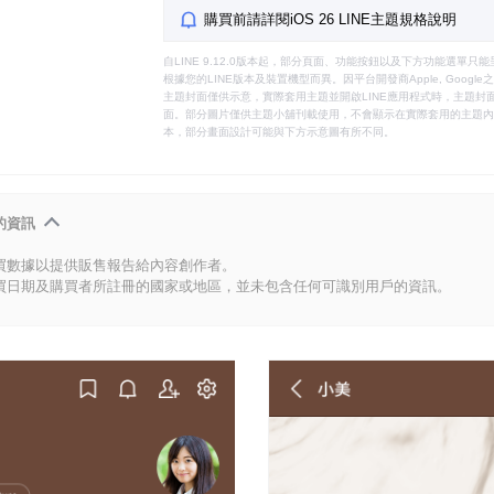
購買前請詳閱iOS 26 LINE主題規格說明
自LINE 9.12.0版本起，部分頁面、功能按鈕以及下方功能選單
根據您的LINE版本及裝置機型而異。因平台開發商Apple, Goog
主題封面僅供示意，實際套用主題並開啟LINE應用程式時，主題封面
面。部分圖片僅供主題小舖刊載使用，不會顯示在實際套用的主題內。
本，部分畫面設計可能與下方示意圖有所不同。
的資訊
買數據以提供販售報告給內容創作者。
買日期及購買者所註冊的國家或地區，並未包含任何可識別用戶的資訊。