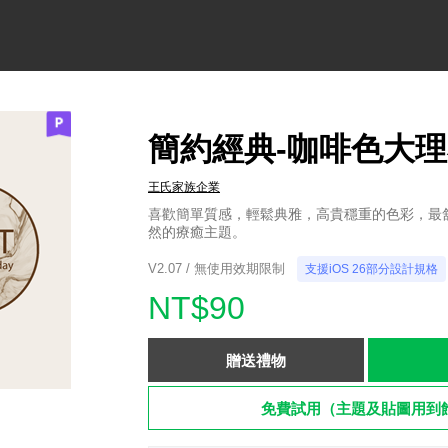
簡約經典-咖啡色大
王氏家族企業
喜歡簡單質感，輕鬆典雅，高貴穩重的色彩，最
然的療癒主題。
V2.07 / 無使用效期限制
支援iOS 26部分設計規格
NT$90
贈送禮物
免費試用（主題及貼圖用到