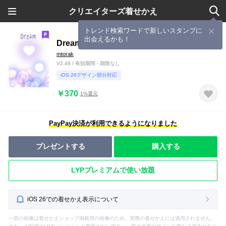
クリエイターズ着せかえ
トレンド検索ワードで新しいスタンプに
出会えるかも！
Dream~夢～
mtorak
V2.49 / 有効期間 - 期限なし
iOS 26デザイン部分対応
￥370
1%還元
PayPay決済が利用できるようになりました
プレゼントする
購入する
LYPプレミアムで使い放題
iOS 26での着せかえ表示について
一部の画像は着せかえショップ掲載用の画像のため、実際の着せかえには適用されません。