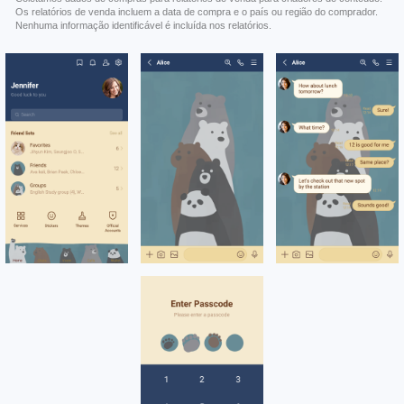
Os relatórios de venda incluem a data de compra e o país ou região do comprador.
Nenhuma informação identificável é incluída nos relatórios.