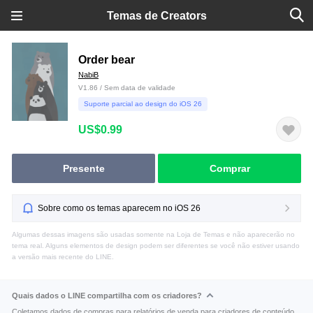
Temas de Creators
Order bear
NabiB
V1.86 / Sem data de validade
Suporte parcial ao design do iOS 26
US$0.99
Presente
Comprar
Sobre como os temas aparecem no iOS 26
Algumas dessas imagens são usadas somente na Loja de Temas e não aparecerão no
tema real. Alguns elementos de design podem ser diferentes se você não estiver usando
a versão mais recente do LINE.
Quais dados o LINE compartilha com os criadores?
Coletamos dados de compras para relatórios de venda para criadores de conteúdo.