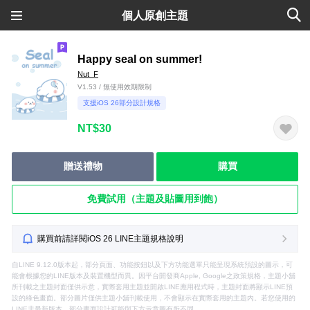
個人原創主題
Happy seal on summer!
Nut_F
V1.53 / 無使用效期限制
支援iOS 26部分設計規格
NT$30
贈送禮物
購買
免費試用（主題及貼圖用到飽）
購買前請詳閱iOS 26 LINE主題規格說明
自LINE 9.12.0版本起，部分頁面、功能按鈕以及下方功能選單只能呈現系統預設的圖示，可
能會根據您的LINE版本及裝置機型而異。因平台開發商Apple, Google之政策規格，主題小舖
所刊載之主題封面僅供示意，實際套用主題並開啟LINE應用程式時，主題封面將顯示LINE預
設的綠色畫面。部分圖片僅供主題小舖刊載使用，不會顯示在實際套用的主題內。若您使用的
LINE非最新版本，部分畫面設計可能與下方示意圖有所不同。