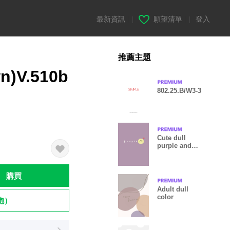
最新資訊
|
願望清單
|
登入
推薦主題
n)V.510b
802.25.B/W3-3
Cute dull
purple and
smile.
購買
Adult dull
color
飽）