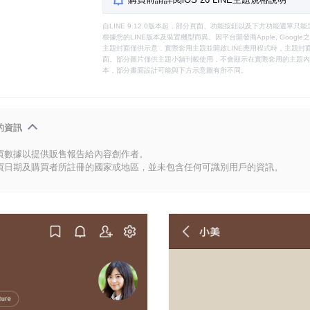
自LINE 9.12.0版本起，部分頁面、功能按鈕以及下方功能選單
根據您的LINE版本及裝置機型而異。因平台開發商Apple, Goog
主題封面僅供示意，實際套用主題並開啟LINE應用程式時，主題封面
面。部分圖片僅供主題小舖刊載使用，不會顯示在實際套用的主題內。
本，部分畫面設計可能與下方示意圖有所不同。
的資訊
買數據以提供販售報告給內容創作者。
買日期及購買者所註冊的國家或地區，並未包含任何可識別用戶的資訊。