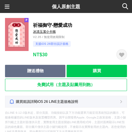
個人原創主題
祈福御守-戀愛成功
冰清玉潔小卡稱
V2.35 / 無使用效期限制
支援iOS 26部分設計規格
NT$30
贈送禮物
購買
免費試用（主題及貼圖用到飽）
購買前請詳閱iOS 26 LINE主題規格說明
自LINE 9.12.0版本起，部分頁面、功能按鈕以及下方功能選單只能呈現系統預設的圖示，可
能會根據您的LINE版本及裝置機型而異。因平台開發商Apple, Google之政策規格，主題小舖
所刊載之主題封面僅供示意，實際套用主題並開啟LINE應用程式時，主題封面將顯示LINE預
設的綠色畫面。部分圖片僅供主題小舖刊載使用，不會顯示在實際套用的主題內。若您使用的
LINE非最新版本，部分畫面設計可能與下方示意圖有所不同。