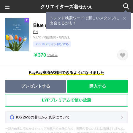
クリエイターズ着せかえ
トレンド検索ワードで新しいスタンプに
出会えるかも！
Blue sky and flowers_03
Rei
V1.50 / 有効期間 - 期限なし
iOS 26デザイン部分対応
￥370
1%還元
PayPay決済が利用できるようになりました
プレゼントする
購入する
LYPプレミアムで使い放題
iOS 26での着せかえ表示について
一部の画像は着せかえショップ掲載用の画像のため、実際の着せかえには適用されません。