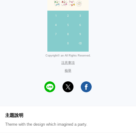
Copyright© an All Rights Reserved.
注意事項
檢舉
主題說明
Theme with the design which imagined a party.