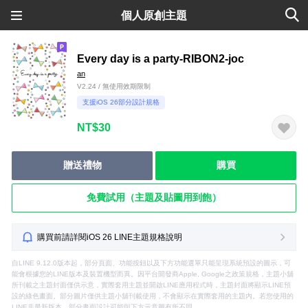
個人原創主題
Every day is a party-RIBON2-joc
an
V2.24 / 無使用效期限制
支援iOS 26部分設計規格
NT$30
贈送禮物
購買
免費試用（主題及貼圖用到飽）
購買前請詳閱iOS 26 LINE主題規格說明
自LINE 9.12.0版本起，部分頁面、功能按鈕以及下方功能選單只能呈現系統預設的圖示，可
能會根據您的LINE版本及裝置機型而異。因平台開發商Apple, Google之政策規格，主題小舖
所刊載之主題封面僅供示意，實際套用主題並開啟LINE應用程式時，主題封面將顯示LINE預
設的綠色畫面。部分圖片僅供主題小舖刊載使用，不會顯示在實際套用的主題內。若您使用的
LINE非最新版本，部分畫面設計可能與下方示意圖有所不同。