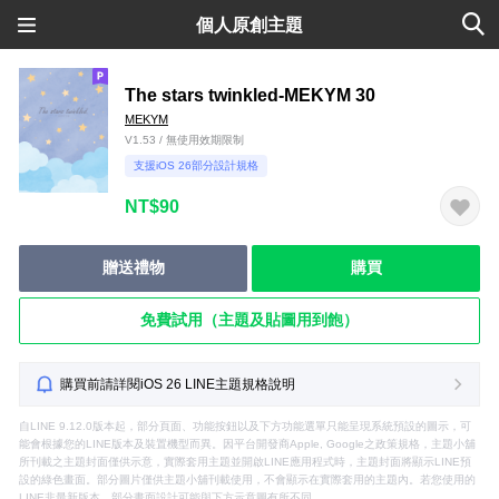
個人原創主題
The stars twinkled-MEKYM 30
MEKYM
V1.53 / 無使用效期限制
支援iOS 26部分設計規格
NT$90
贈送禮物
購買
免費試用（主題及貼圖用到飽）
購買前請詳閱iOS 26 LINE主題規格說明
自LINE 9.12.0版本起，部分頁面、功能按鈕以及下方功能選單只能呈現系統預設的圖示，可
能會根據您的LINE版本及裝置機型而異。因平台開發商Apple, Google之政策規格，主題小舖
所刊載之主題封面僅供示意，實際套用主題並開啟LINE應用程式時，主題封面將顯示LINE預
設的綠色畫面。部分圖片僅供主題小舖刊載使用，不會顯示在實際套用的主題內。若您使用的
LINE非最新版本，部分畫面設計可能與下方示意圖有所不同。