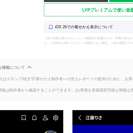
LYPプレミアムで使い放
iOS 26での着せかえ表示について
一部の画像は着せかえショップ掲載用の画像のため、実際の着せか
た、ご利用のLINEバージョンが最新でない場合、一部の画面デザ
る情報について
会社はスタンプ/絵文字/着せかえ制作者への売上レポートの提供のために、お
情報は制作者から確認することができます。(お客様を直接識別可能な情報は含