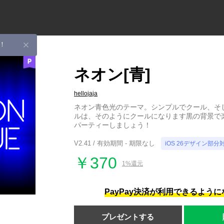
！
ネオン[青]
hellojaja
ネオン青色光のテーマ。シンプルでクール、そ
ルは、そのようにクールになります黒の背景で
パーティーしましょう！
V2.41 / 有効期間 - 期限なし
iOS 26デザイン部分
￥370
1%還元
PayPay決済が利用できるよう
プレゼントする