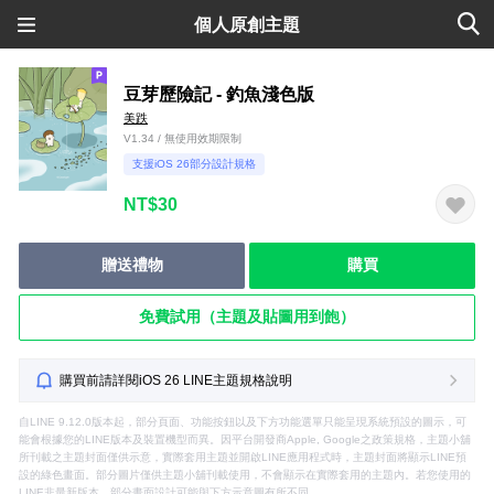
個人原創主題
豆芽歷險記 - 釣魚淺色版
美跌
V1.34 / 無使用效期限制
支援iOS 26部分設計規格
NT$30
贈送禮物
購買
免費試用（主題及貼圖用到飽）
購買前請詳閱iOS 26 LINE主題規格說明
自LINE 9.12.0版本起，部分頁面、功能按鈕以及下方功能選單只能呈現系統預設的圖示，可
能會根據您的LINE版本及裝置機型而異。因平台開發商Apple, Google之政策規格，主題小舖
所刊載之主題封面僅供示意，實際套用主題並開啟LINE應用程式時，主題封面將顯示LINE預
設的綠色畫面。部分圖片僅供主題小舖刊載使用，不會顯示在實際套用的主題內。若您使用的
LINE非最新版本，部分畫面設計可能與下方示意圖有所不同。