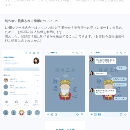
また、ご利用のLINEバージョンが最新でない場合、一部の画面デザインが異なる場合があり
ます。
制作者に提供される情報について
LINEヤフー株式会社はスタンプ/絵文字/着せかえ制作者への売上レポートの提供の
ために、お客様の購入情報を利用します。
購入日付、登録国情報は制作者から確認することができます。(お客様を直接識別可
能な情報は含まれません)