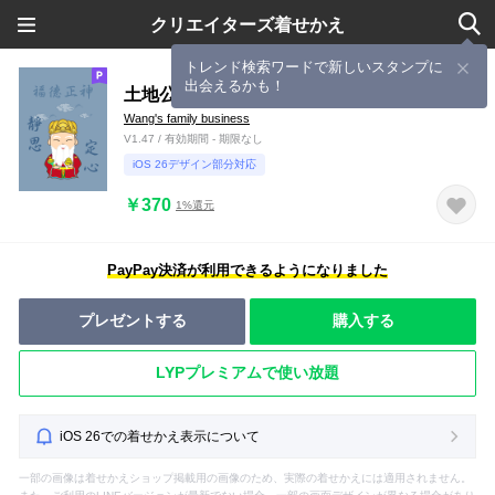
クリエイターズ着せかえ
トレンド検索ワードで新しいスタンプに
出会えるかも！
土地公˙瞑想（夏青）
Wang's family business
V1.47 / 有効期間 - 期限なし
iOS 26デザイン部分対応
￥370
1%還元
PayPay決済が利用できるようになりました
プレゼントする
購入する
LYPプレミアムで使い放題
iOS 26での着せかえ表示について
一部の画像は着せかえショップ掲載用の画像のため、実際の着せかえには適用されません。