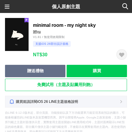
個人原創主題
minimal room - my night sky
9Ryu
V1.81 / 無使用效期限制
支援iOS 26部分設計規格
NT$30
贈送禮物
購買
免費試用（主題及貼圖用到飽）
購買前請詳閱iOS 26 LINE主題規格說明
自LINE 9.12.0版本起，部分頁面、功能按鈕以及下方功能選單只能呈現系統預設的圖示，可
能會根據您的LINE版本及裝置機型而異。因平台開發商Apple, Google之政策規格，主題小舖
所刊載之主題封面僅供示意，實際套用主題並開啟LINE應用程式時，主題封面將顯示LINE預
設的綠色畫面。部分圖片僅供主題小舖刊載使用，不會顯示在實際套用的主題內。若您使用的
LINE非最新版本，部分畫面設計可能與下方示意圖有所不同。